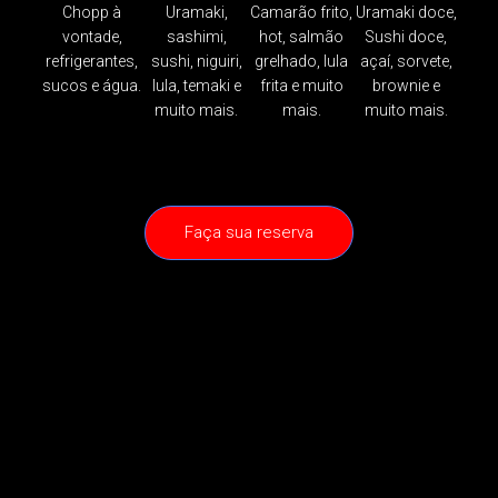
Chopp à
Uramaki,
Camarão frito,
Uramaki doce,
vontade,
sashimi,
hot, salmão
Sushi doce,
refrigerantes,
sushi, niguiri,
grelhado, lula
açaí, sorvete,
sucos e água.
lula, temaki e
frita e muito
brownie e
muito mais.
mais.
muito mais.
Faça sua reserva
I Love Yuu!